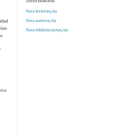
Información
Para lectores/as
Para autores/as
lidad
ción
Para bibliotecarios/as
s.
y
ires