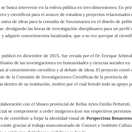
se busca intervenir en la esfera pública en tres dimensiones. En pr
ores y científicos para el avance de estudios y proyectos relacionados
usina de ideas para la consulta de funcionarios en el diseño de políti
ar, divulgando las líneas de investigación disciplinares para un perfil 
 adquirir conocimientos localizados, que a su vez acerque al científ
 publicó en diciembre de 2025, fue creada por el Dr. Enrique Schmu
difusión de las investigaciones en humanidades y ciencias sociales en
así al conocimiento científico y al debate de ideas. El proyecto contó
te de la Comisión de Investigaciones Científicas de la provincia de
a dentro de su institución, motivo por el cual brindó todo su apoyo p
aboración con el Museo provincial de Bellas Artes Emilio Pettoruti,
l cual se compromete a ceder imágenes (con sus respectivos permisos
 de contribuir a forjar la identidad visual de
Perspectivas Bonaerens
l existe gracias al trabajo mancomunado de Conicet e Instituto Cultura