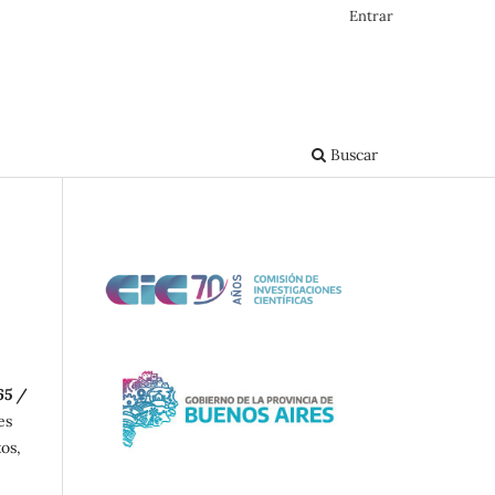
Entrar
Buscar
65 /
es
tos,