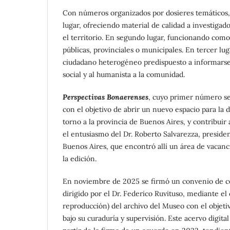
Con números organizados por dosieres temáticos, 
lugar, ofreciendo material de calidad a investigad
el territorio. En segundo lugar, funcionando como 
públicas, provinciales o municipales. En tercer lug
ciudadano heterogéneo predispuesto a informarse y
social y al humanista a la comunidad.
Perspectivas Bonaerenses
, cuyo primer número se
con el objetivo de abrir un nuevo espacio para la 
torno a la provincia de Buenos Aires, y contribuir 
el entusiasmo del Dr. Roberto Salvarezza, presiden
Buenos Aires, que encontró allí un área de vacanci
la edición.
En noviembre de 2025 se firmó un convenio de col
dirigido por el Dr. Federico Ruvituso, mediante e
reproducción) del archivo del Museo con el objetivo
bajo su curaduría y supervisión. Este acervo digita