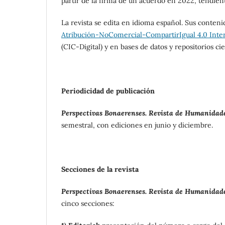
partir de la firma de un acuerdo en 2022, tendiente
La revista se edita en idioma español. Sus conteni
Atribución-NoComercial-CompartirIgual 4.0 Inte
(CIC-Digital) y en bases de datos y repositorios cie
Periodicidad de publicación
Perspectivas Bonaerenses. Revista de Humanidades
semestral, con ediciones en junio y diciembre.
Secciones de la revista
Perspectivas Bonaerenses. Revista de Humanidades
cinco secciones: