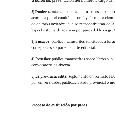
1) Editorial:
presentación del número a cargo del d
2)
Dosier temático
: publica manuscritos que abor
acordada por el comité editorial y el comité cient
de editorxs invitadxs, que se responsabilizan de la
bajo el sistema de revisión por pares doble ciego.
3)
Ensayos
: publica manuscritos solicitados a lxs a
corregidos solo por el comité editorial.
4) Reseñas
: publica manuscritos sobre libros publ
convocatoria es abierta.
5) La provincia edita:
suplemento en formato PDF q
por universidades públicas, Estado provincial o m
Proceso de evaluación por pares