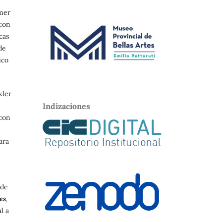
imer
 con
cas
de
ico
kler
Indizaciones
 con
ara
 de
es
,
l a